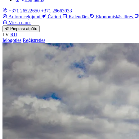
+371 26522650
+371 28663933
Autoru ceļojumi
Čarteri
Kalendārs
Ekonomiskās tūres
Viesu nams
Pieprasi atpūtu
LV
RU
Ielogoties
Reģistrēties