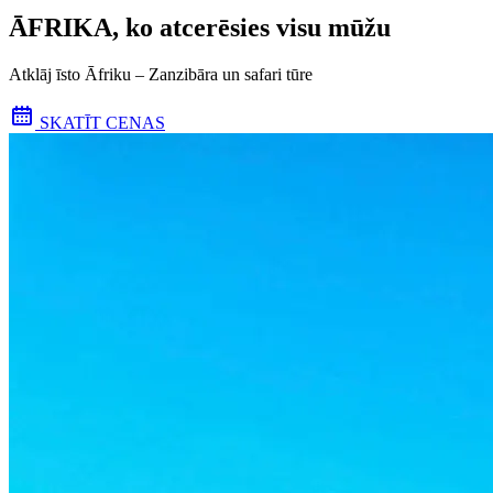
ĀFRIKA, ko atcerēsies visu mūžu
Atklāj īsto Āfriku – Zanzibāra un safari tūre
SKATĪT CENAS