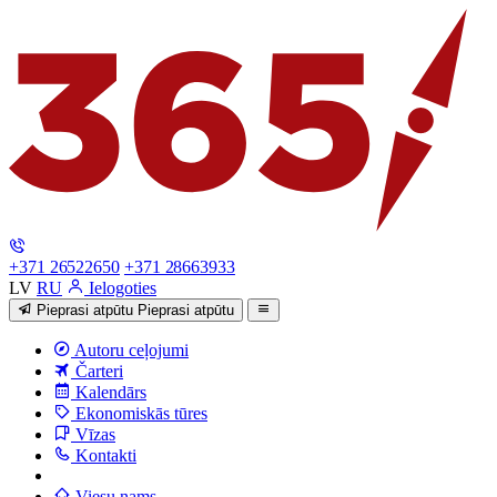
+371 26522650
+371 28663933
LV
RU
Ielogoties
Pieprasi atpūtu
Pieprasi atpūtu
Autoru ceļojumi
Čarteri
Kalendārs
Ekonomiskās tūres
Vīzas
Kontakti
Viesu nams