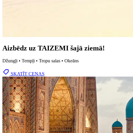
Aizbēdz uz TAIZEMI šajā ziemā!
Džungļi • Tempļi • Tropu salas • Okeāns
SKATĪT CENAS