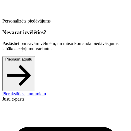
Personalizēts piedāvājums
Nevarat izvēlēties?
Pastāstiet par savām vēlmēm, un mūsu komanda piedāvās jums
labākos ceļojumu variantus.
Pieprasīt atpūtu
Pierakstīties jaunumiem
Jūsu e-pasts