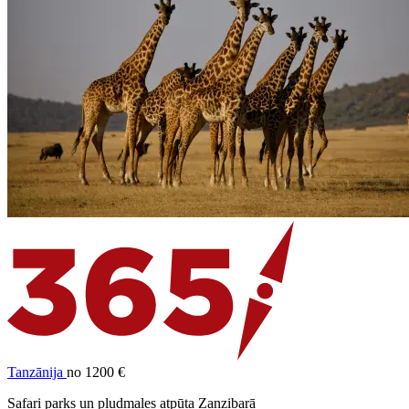
Tanzānija
no 1200 €
Safari parks un pludmales atpūta Zanzibarā