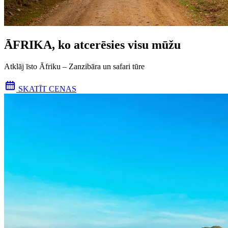
ĀFRIKA, ko atcerēsies visu mūžu
Atklāj īsto Āfriku – Zanzibāra un safari tūre
SKATĪT CENAS