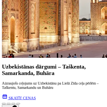
Uzbekistānas dārgumi – Taškenta,
Samarkanda, Buhāra
Aizraujošs ceļojums uz Uzbekistānu pa Lielā Zīda ceļa pēr­lēm –
Taškentu, Samarkandu un Buhāru
SKATĪT CENAS