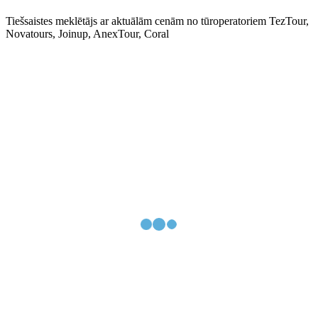
Tiešsaistes meklētājs ar aktuālām cenām no tūroperatoriem TezTour,
Novatours, Joinup, AnexTour, Coral