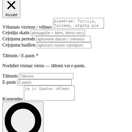
Aizvērt
Vēlamais virziens / vēlmes
Ceļotāju skaits
Ceļojuma periods
Ceļojuma budžets
Tālrunis / E-pasts
*
Norādiet vismaz vienu — tālruni vai e-pastu.
Tālrunis
E-pasts
Komentārs