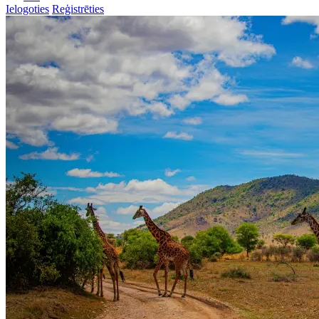
Ielogoties
Reģistrēties