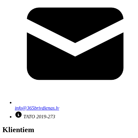
info@365brivdienas.lv
TATO 2019-273
Klientiem