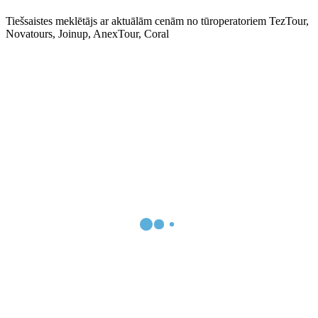
Tiešsaistes meklētājs ar aktuālām cenām no tūroperatoriem TezTour,
Novatours, Joinup, AnexTour, Coral