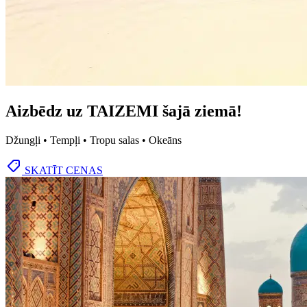
Aizbēdz uz TAIZEMI šajā ziemā!
Džungļi • Tempļi • Tropu salas • Okeāns
SKATĪT CENAS