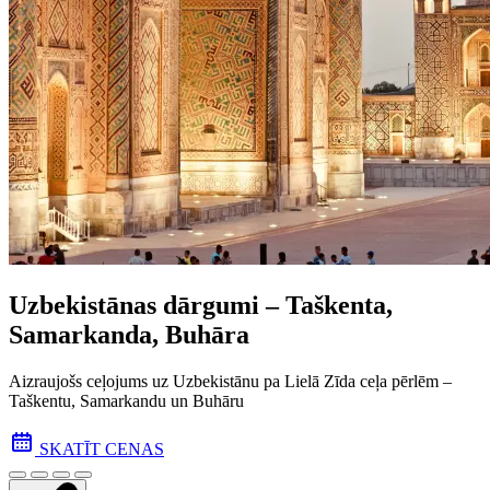
Uzbekistānas dārgumi – Taškenta,
Samarkanda, Buhāra
Aizraujošs ceļojums uz Uzbekistānu pa Lielā Zīda ceļa pēr­lēm –
Taškentu, Samarkandu un Buhāru
SKATĪT CENAS