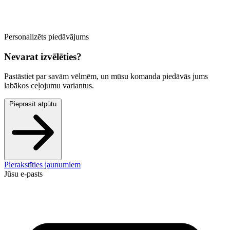
Personalizēts piedāvājums
Nevarat izvēlēties?
Pastāstiet par savām vēlmēm, un mūsu komanda piedāvās jums
labākos ceļojumu variantus.
Pieprasīt atpūtu
Pierakstīties jaunumiem
Jūsu e-pasts