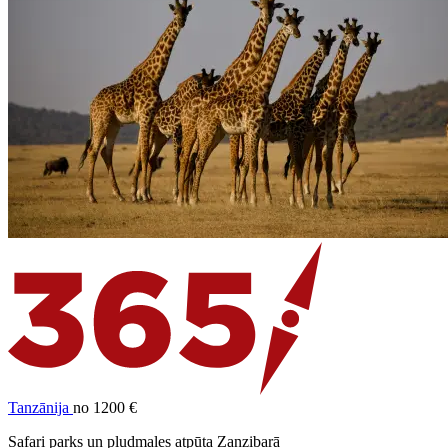
Tanzānija
no 1200 €
Safari parks un pludmales atpūta Zanzibarā