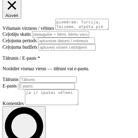
Aizvērt
Vēlamais virziens / vēlmes
Ceļotāju skaits
Ceļojuma periods
Ceļojuma budžets
Tālrunis / E-pasts
*
Norādiet vismaz vienu — tālruni vai e-pastu.
Tālrunis
E-pasts
Komentārs