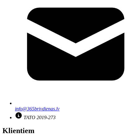
info@365brivdienas.lv
TATO 2019-273
Klientiem