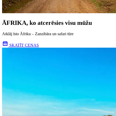
ĀFRIKA, ko atcerēsies visu mūžu
Atklāj īsto Āfriku – Zanzibāra un safari tūre
SKATĪT CENAS