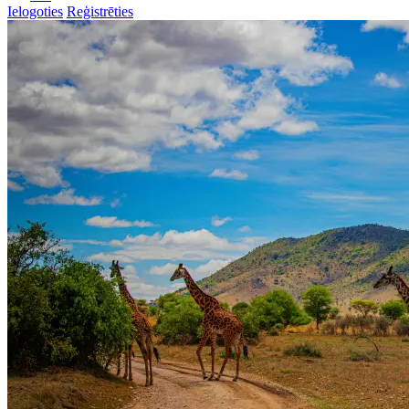
Ielogoties
Reģistrēties