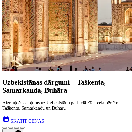
Uzbekistānas dārgumi – Taškenta,
Samarkanda, Buhāra
Aizraujošs ceļojums uz Uzbekistānu pa Lielā Zīda ceļa pēr­lēm –
Taškentu, Samarkandu un Buhāru
SKATĪT CENAS