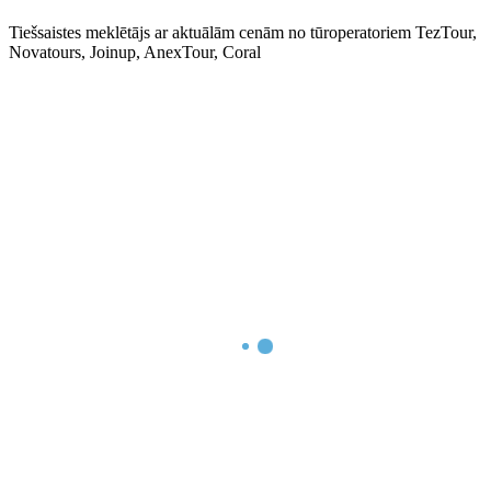
Tiešsaistes meklētājs ar aktuālām cenām no tūroperatoriem TezTour,
Novatours, Joinup, AnexTour, Coral