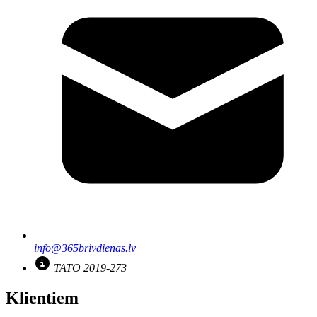
info@365brivdienas.lv
TATO 2019-273
Klientiem