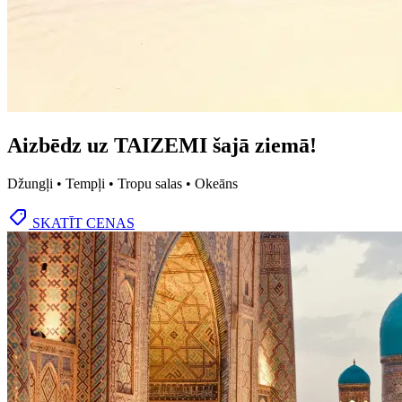
Aizbēdz uz TAIZEMI šajā ziemā!
Džungļi • Tempļi • Tropu salas • Okeāns
SKATĪT CENAS