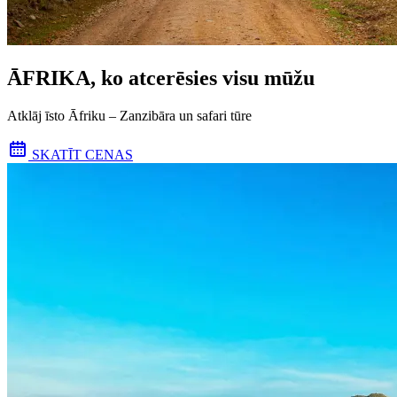
ĀFRIKA, ko atcerēsies visu mūžu
Atklāj īsto Āfriku – Zanzibāra un safari tūre
SKATĪT CENAS