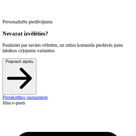
Personalizēts piedāvājums
Nevarat izvēlēties?
Pastāstiet par savām vēlmēm, un mūsu komanda piedāvās jums
labākos ceļojumu variantus.
Pieprasīt atpūtu
Pierakstīties jaunumiem
Jūsu e-pasts