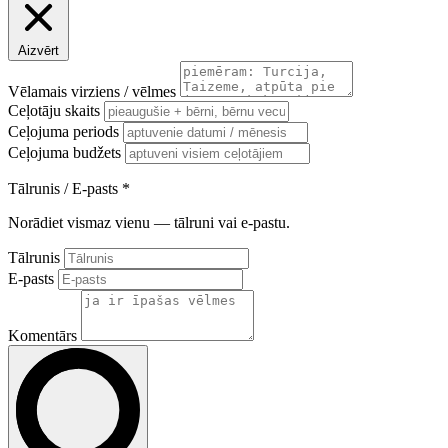
Aizvērt
Vēlamais virziens / vēlmes
Ceļotāju skaits
Ceļojuma periods
Ceļojuma budžets
Tālrunis / E-pasts
*
Norādiet vismaz vienu — tālruni vai e-pastu.
Tālrunis
E-pasts
Komentārs