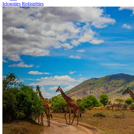
Ielogoties
Reģistrēties