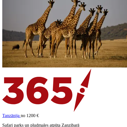
Tanzānija
no 1200 €
Safari parks un pludmales atpūta Zanzibarā