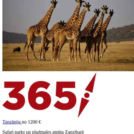
Tanzānija
no 1200 €
Safari parks un pludmales atpūta Zanzibarā