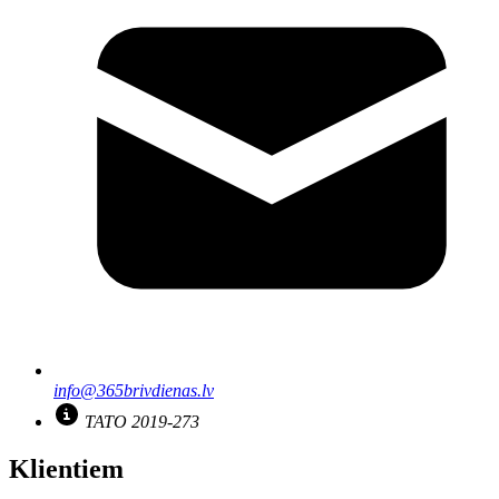
info@365brivdienas.lv
TATO 2019-273
Klientiem