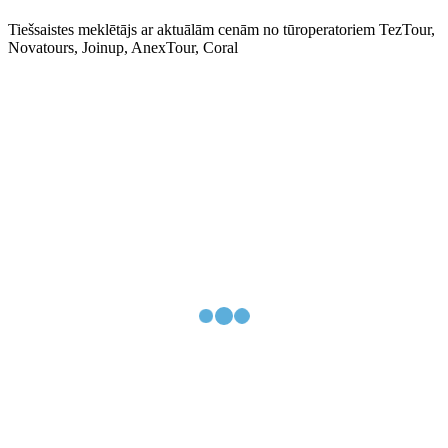
Tiešsaistes meklētājs ar aktuālām cenām no tūroperatoriem TezTour,
Novatours, Joinup, AnexTour, Coral