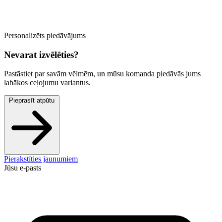
Personalizēts piedāvājums
Nevarat izvēlēties?
Pastāstiet par savām vēlmēm, un mūsu komanda piedāvās jums
labākos ceļojumu variantus.
Pieprasīt atpūtu
Pierakstīties jaunumiem
Jūsu e-pasts