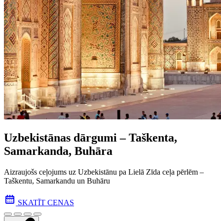
Uzbekistānas dārgumi – Taškenta,
Samarkanda, Buhāra
Aizraujošs ceļojums uz Uzbekistānu pa Lielā Zīda ceļa pēr­lēm –
Taškentu, Samarkandu un Buhāru
SKATĪT CENAS