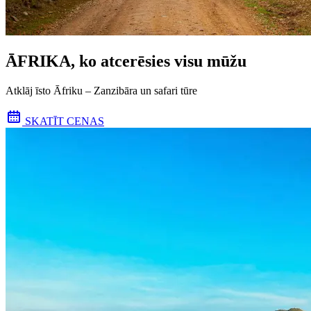
ĀFRIKA, ko atcerēsies visu mūžu
Atklāj īsto Āfriku – Zanzibāra un safari tūre
SKATĪT CENAS