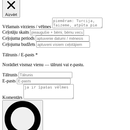
Aizvērt
Vēlamais virziens / vēlmes
Ceļotāju skaits
Ceļojuma periods
Ceļojuma budžets
Tālrunis / E-pasts
*
Norādiet vismaz vienu — tālruni vai e-pastu.
Tālrunis
E-pasts
Komentārs