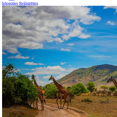
Ielogoties
Reģistrēties