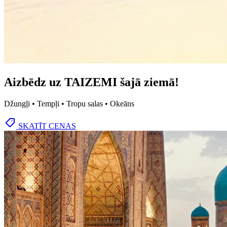
Aizbēdz uz TAIZEMI šajā ziemā!
Džungļi • Tempļi • Tropu salas • Okeāns
SKATĪT CENAS