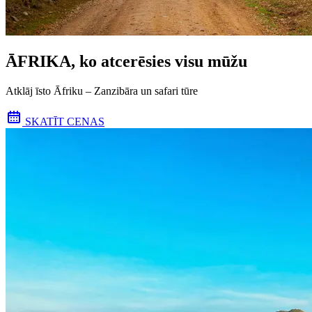
ĀFRIKA, ko atcerēsies visu mūžu
Atklāj īsto Āfriku – Zanzibāra un safari tūre
SKATĪT CENAS