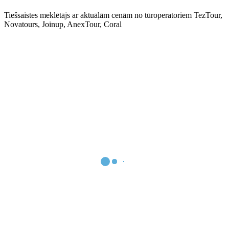
Tiešsaistes meklētājs ar aktuālām cenām no tūroperatoriem TezTour,
Novatours, Joinup, AnexTour, Coral