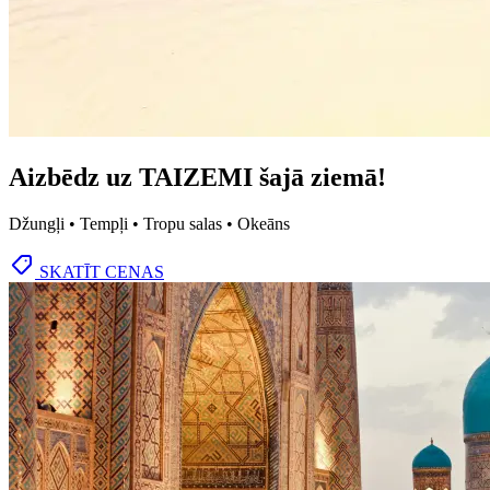
Aizbēdz uz TAIZEMI šajā ziemā!
Džungļi • Tempļi • Tropu salas • Okeāns
SKATĪT CENAS