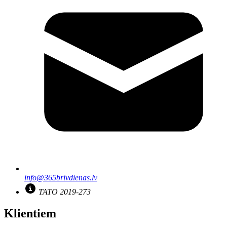
info@365brivdienas.lv
TATO 2019-273
Klientiem