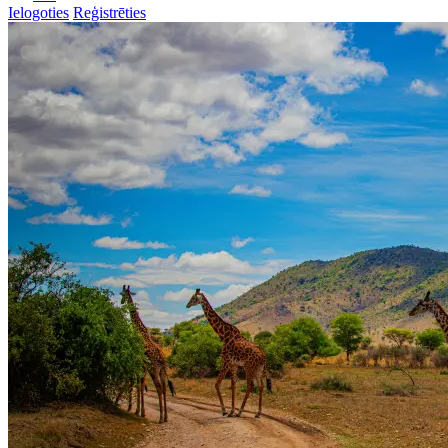
Ielogoties
Reģistrēties