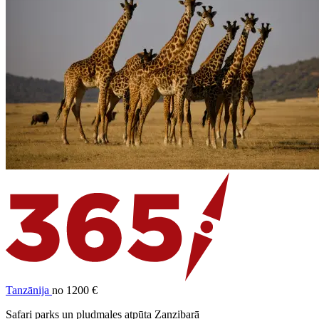
Tanzānija
no 1200 €
Safari parks un pludmales atpūta Zanzibarā