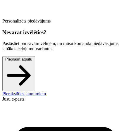
Personalizēts piedāvājums
Nevarat izvēlēties?
Pastāstiet par savām vēlmēm, un mūsu komanda piedāvās jums
labākos ceļojumu variantus.
Pieprasīt atpūtu
Pierakstīties jaunumiem
Jūsu e-pasts