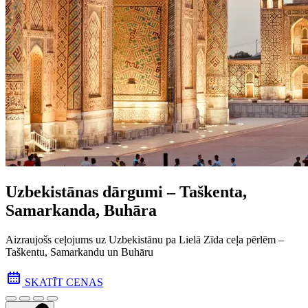
Uzbekistānas dārgumi – Taškenta,
Samarkanda, Buhāra
Aizraujošs ceļojums uz Uzbekistānu pa Lielā Zīda ceļa pēr­lēm –
Taškentu, Samarkandu un Buhāru
SKATĪT CENAS