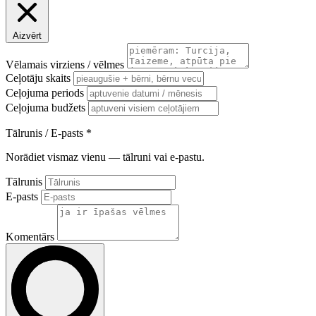
Aizvērt
Vēlamais virziens / vēlmes
Ceļotāju skaits
Ceļojuma periods
Ceļojuma budžets
Tālrunis / E-pasts
*
Norādiet vismaz vienu — tālruni vai e-pastu.
Tālrunis
E-pasts
Komentārs