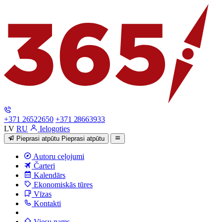
+371 26522650
+371 28663933
LV
RU
Ielogoties
Pieprasi atpūtu
Pieprasi atpūtu
Autoru ceļojumi
Čarteri
Kalendārs
Ekonomiskās tūres
Vīzas
Kontakti
Viesu nams