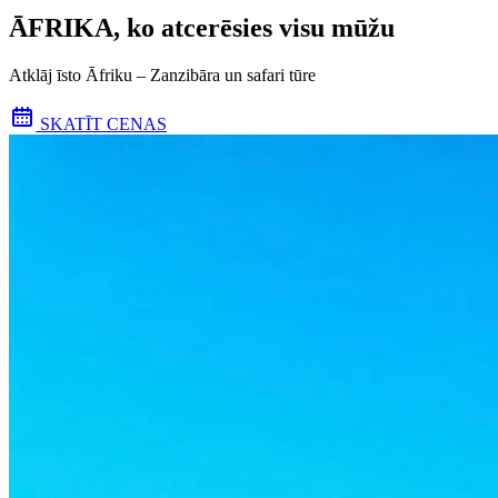
ĀFRIKA, ko atcerēsies visu mūžu
Atklāj īsto Āfriku – Zanzibāra un safari tūre
SKATĪT CENAS