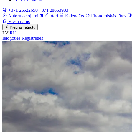
+371 26522650
+371 28663933
Autoru ceļojumi
Čarteri
Kalendārs
Ekonomiskās tūres
Viesu nams
Pieprasi atpūtu
LV
RU
Ielogoties
Reģistrēties