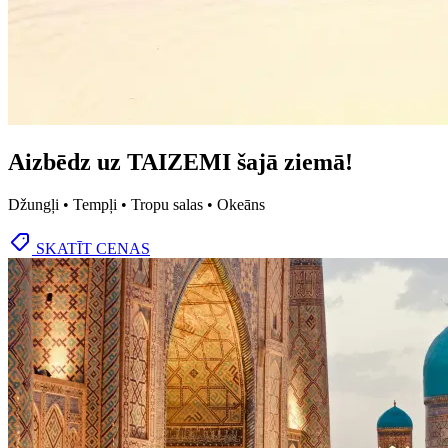
Aizbēdz uz TAIZEMI šajā ziemā!
Džungļi • Tempļi • Tropu salas • Okeāns
SKATĪT CENAS