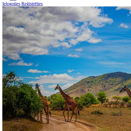
Ielogoties
Reģistrēties