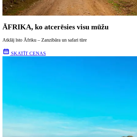
ĀFRIKA, ko atcerēsies visu mūžu
Atklāj īsto Āfriku – Zanzibāra un safari tūre
SKATĪT CENAS