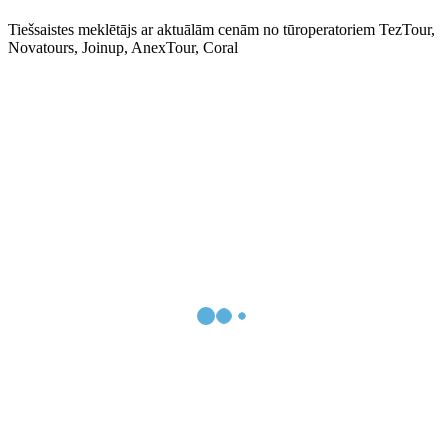
Tiešsaistes meklētājs ar aktuālām cenām no tūroperatoriem TezTour,
Novatours, Joinup, AnexTour, Coral