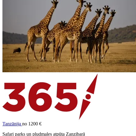
Tanzānija
no 1200 €
Safari parks un pludmales atpūta Zanzibarā