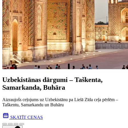
Uzbekistānas dārgumi – Taškenta,
Samarkanda, Buhāra
Aizraujošs ceļojums uz Uzbekistānu pa Lielā Zīda ceļa pēr­lēm –
Taškentu, Samarkandu un Buhāru
SKATĪT CENAS