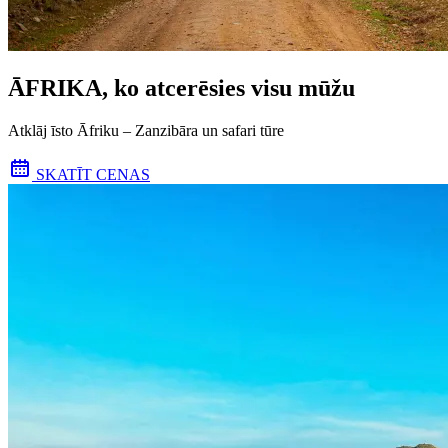
ĀFRIKA, ko atcerēsies visu mūžu
Atklāj īsto Āfriku – Zanzibāra un safari tūre
SKATĪT CENAS