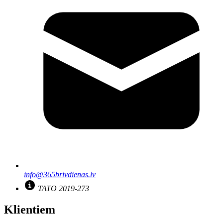
info@365brivdienas.lv
TATO 2019-273
Klientiem