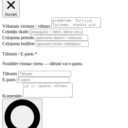
Aizvērt
Vēlamais virziens / vēlmes
Ceļotāju skaits
Ceļojuma periods
Ceļojuma budžets
Tālrunis / E-pasts
*
Norādiet vismaz vienu — tālruni vai e-pastu.
Tālrunis
E-pasts
Komentārs