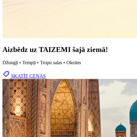
Aizbēdz uz TAIZEMI šajā ziemā!
Džungļi • Tempļi • Tropu salas • Okeāns
SKATĪT CENAS