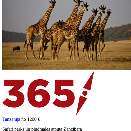
Tanzānija
no 1200 €
Safari parks un pludmales atpūta Zanzibarā