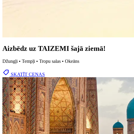
Aizbēdz uz TAIZEMI šajā ziemā!
Džungļi • Tempļi • Tropu salas • Okeāns
SKATĪT CENAS