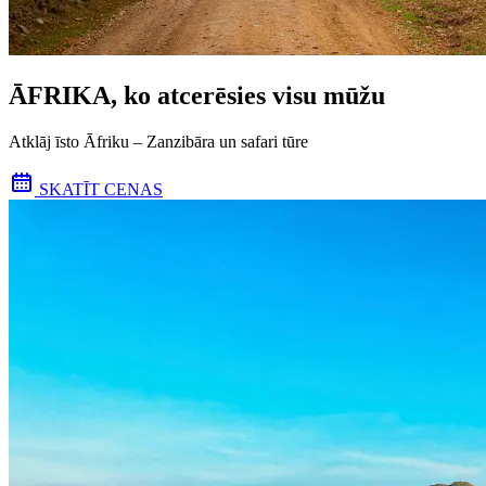
ĀFRIKA, ko atcerēsies visu mūžu
Atklāj īsto Āfriku – Zanzibāra un safari tūre
SKATĪT CENAS