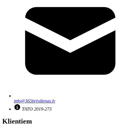
info@365brivdienas.lv
TATO 2019-273
Klientiem