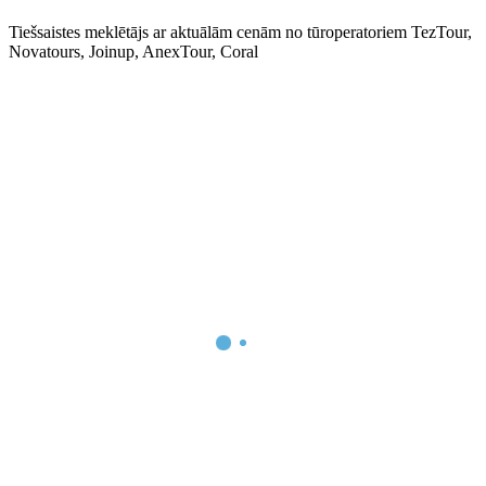
Tiešsaistes meklētājs ar aktuālām cenām no tūroperatoriem TezTour,
Novatours, Joinup, AnexTour, Coral