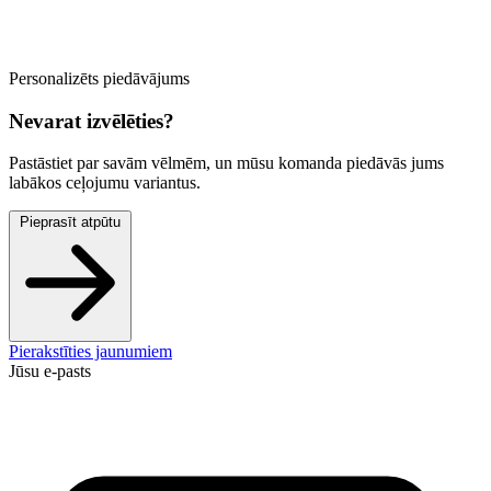
Personalizēts piedāvājums
Nevarat izvēlēties?
Pastāstiet par savām vēlmēm, un mūsu komanda piedāvās jums
labākos ceļojumu variantus.
Pieprasīt atpūtu
Pierakstīties jaunumiem
Jūsu e-pasts