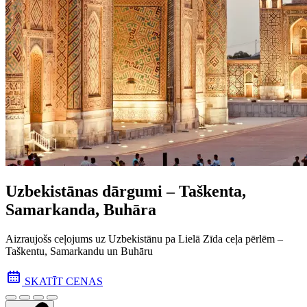
Uzbekistānas dārgumi – Taškenta,
Samarkanda, Buhāra
Aizraujošs ceļojums uz Uzbekistānu pa Lielā Zīda ceļa pēr­lēm –
Taškentu, Samarkandu un Buhāru
SKATĪT CENAS