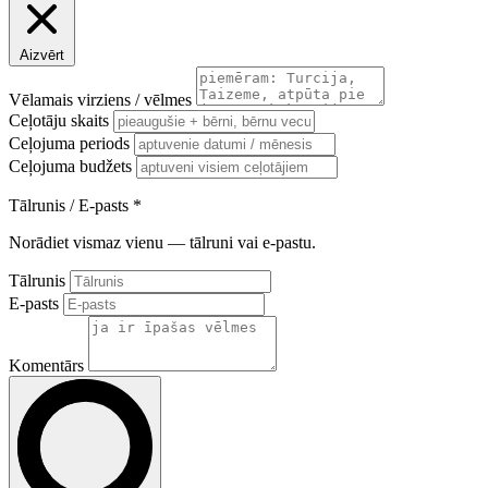
Aizvērt
Vēlamais virziens / vēlmes
Ceļotāju skaits
Ceļojuma periods
Ceļojuma budžets
Tālrunis / E-pasts
*
Norādiet vismaz vienu — tālruni vai e-pastu.
Tālrunis
E-pasts
Komentārs