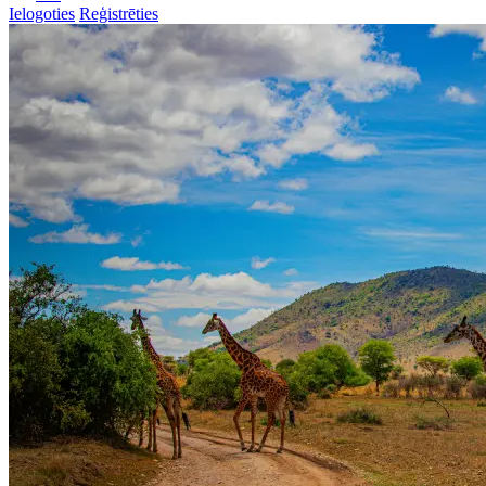
Ielogoties
Reģistrēties