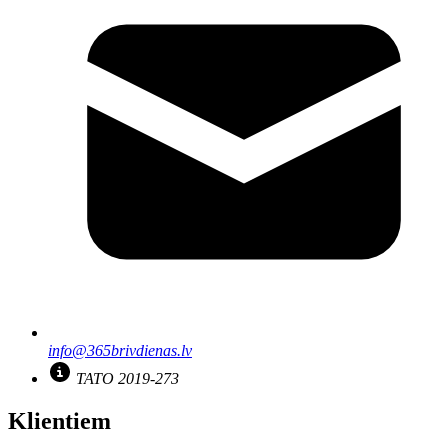
info@365brivdienas.lv
TATO 2019-273
Klientiem