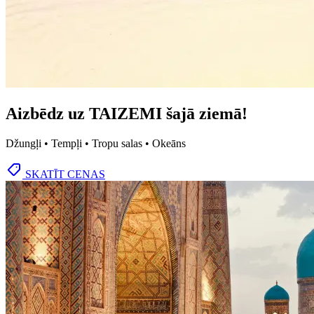
Aizbēdz uz TAIZEMI šajā ziemā!
Džungļi • Tempļi • Tropu salas • Okeāns
SKATĪT CENAS