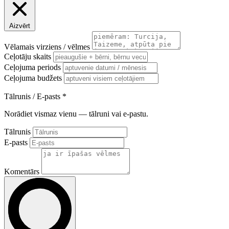
Aizvērt
Vēlamais virziens / vēlmes
Ceļotāju skaits
Ceļojuma periods
Ceļojuma budžets
Tālrunis / E-pasts
*
Norādiet vismaz vienu — tālruni vai e-pastu.
Tālrunis
E-pasts
Komentārs