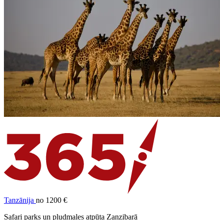
Tanzānija
no 1200 €
Safari parks un pludmales atpūta Zanzibarā