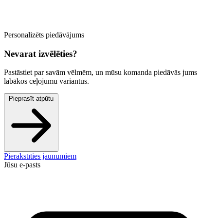
Personalizēts piedāvājums
Nevarat izvēlēties?
Pastāstiet par savām vēlmēm, un mūsu komanda piedāvās jums
labākos ceļojumu variantus.
Pieprasīt atpūtu
Pierakstīties jaunumiem
Jūsu e-pasts