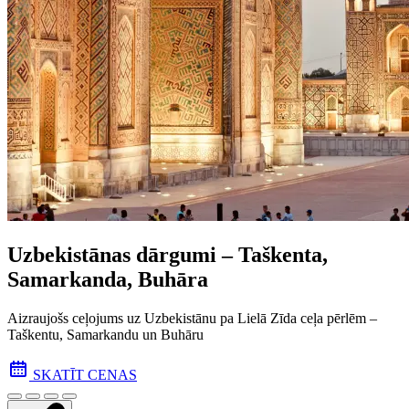
Uzbekistānas dārgumi – Taškenta,
Samarkanda, Buhāra
Aizraujošs ceļojums uz Uzbekistānu pa Lielā Zīda ceļa pēr­lēm –
Taškentu, Samarkandu un Buhāru
SKATĪT CENAS