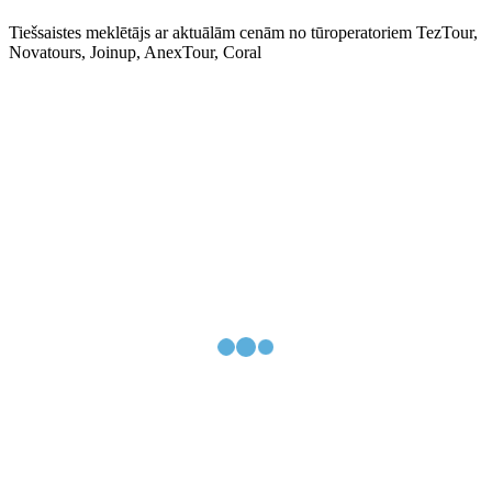
Tiešsaistes meklētājs ar aktuālām cenām no tūroperatoriem TezTour,
Novatours, Joinup, AnexTour, Coral