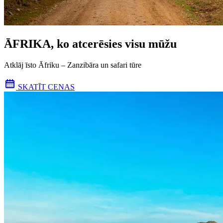
ĀFRIKA, ko atcerēsies visu mūžu
Atklāj īsto Āfriku – Zanzibāra un safari tūre
SKATĪT CENAS