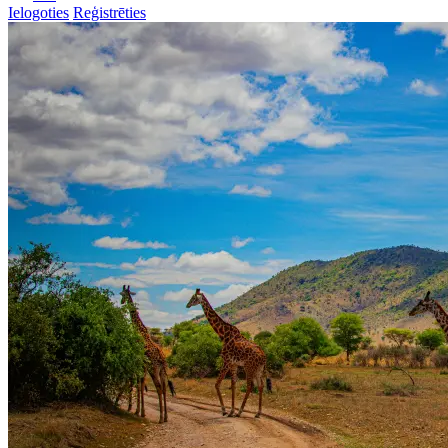
Ielogoties
Reģistrēties