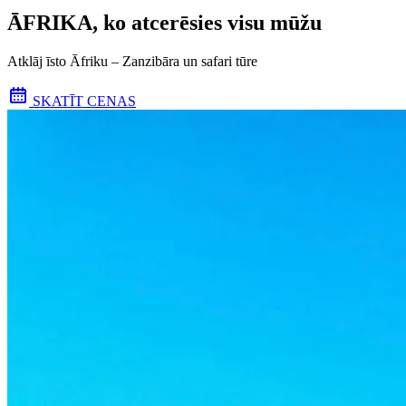
ĀFRIKA, ko atcerēsies visu mūžu
Atklāj īsto Āfriku – Zanzibāra un safari tūre
SKATĪT CENAS