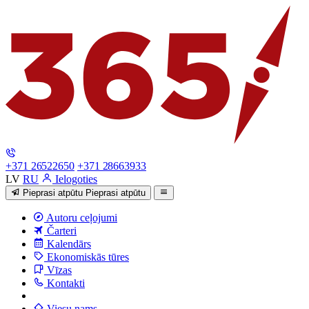
+371 26522650
+371 28663933
LV
RU
Ielogoties
Pieprasi atpūtu
Pieprasi atpūtu
Autoru ceļojumi
Čarteri
Kalendārs
Ekonomiskās tūres
Vīzas
Kontakti
Viesu nams