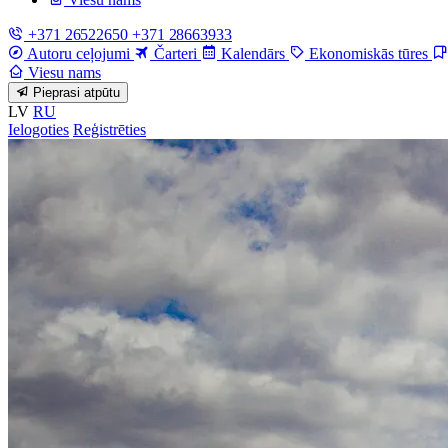
+371 26522650
+371 28663933
Autoru ceļojumi
Čarteri
Kalendārs
Ekonomiskās tūres
Viesu nams
Pieprasi atpūtu
LV
RU
Ielogoties
Reģistrēties