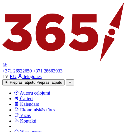
+371 26522650
+371 28663933
LV
RU
Ielogoties
Pieprasi atpūtu
Pieprasi atpūtu
Autoru ceļojumi
Čarteri
Kalendārs
Ekonomiskās tūres
Vīzas
Kontakti
Viesu nams