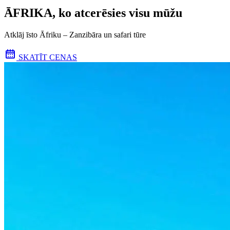
ĀFRIKA, ko atcerēsies visu mūžu
Atklāj īsto Āfriku – Zanzibāra un safari tūre
SKATĪT CENAS