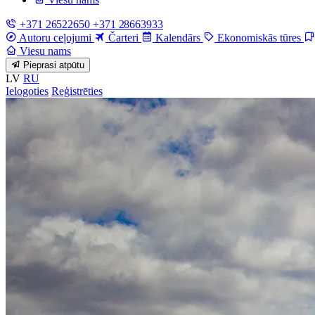
+371 26522650
+371 28663933
Autoru ceļojumi
Čarteri
Kalendārs
Ekonomiskās tūres
Viesu nams
Pieprasi atpūtu
LV
RU
Ielogoties
Reģistrēties