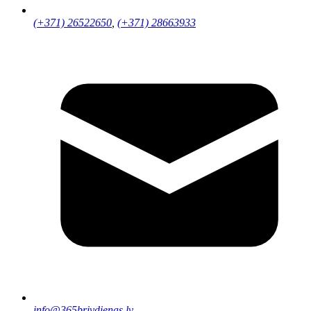
(+371) 26522650
,
(+371) 28663933
info@365brivdienas.lv