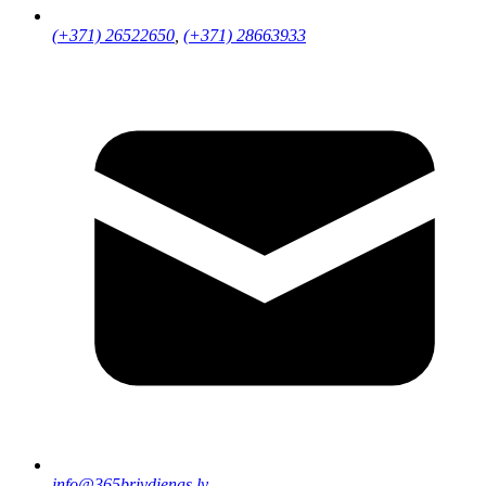
(+371) 26522650
,
(+371) 28663933
info@365brivdienas.lv