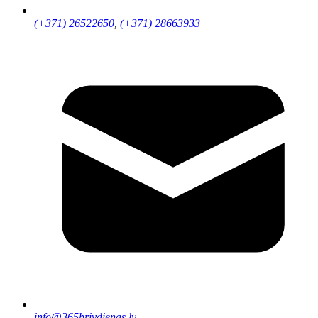
(+371) 26522650
,
(+371) 28663933
info@365brivdienas.lv