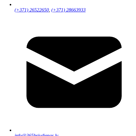
(+371) 26522650
,
(+371) 28663933
info@365brivdienas.lv