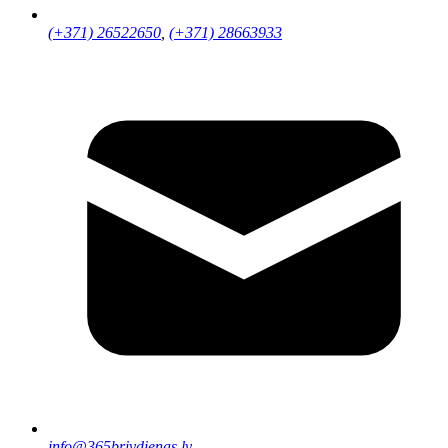
(+371) 26522650
,
(+371) 28663933
info@365brivdienas.lv